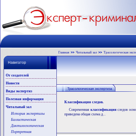
Главная
Читальный зал
Трасологическая эксп
Навигатор
От создателей
Новости
Трасологическая экспертиза
Виды экспертиз
Полезная информация
Классификация следов.
Читальный зал
Современная
классификация
следов осно
История экспертизы
приведена общая схема д...
Баллистическая
Дактилоскопическая
Портретная