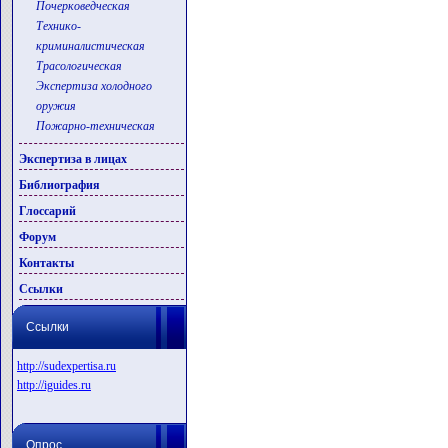
Почерковедческая
Технико-
криминалистическая
Трасологическая
Экспертиза холодного
оружия
Пожарно-техническая
Экспертиза в лицах
Библиография
Глоссарий
Форум
Контакты
Ссылки
Ссылки
http://sudexpertisa.ru
http://iguides.ru
Опрос