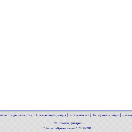
|
|
|
|
|
ости
Виды экспертиз
Полезная информация
Читальный зал
Экспертиза в лицах
Ссылки
© Шлыков Дмитрий
"Эксперт-Криминалист" 2008-2016