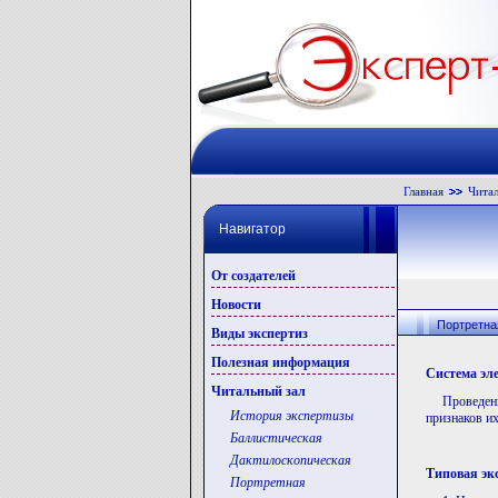
Главная
Читал
Навигатор
От создателей
Новости
Портретна
Виды экспертиз
Полезная информация
Система эл
Читальный зал
Проведен
История экспертизы
признаков и
Баллистическая
Дактилоскопическая
Типовая эк
Портретная