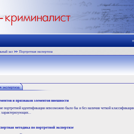
ьный зал
Портретная экспертиза
я экспертиза
ементов и признаков элементов внешности
ие портретной идентификации невозможно было бы и без наличия четкой классификации
х характеризующих...
спертная методика по портретной экспертизе