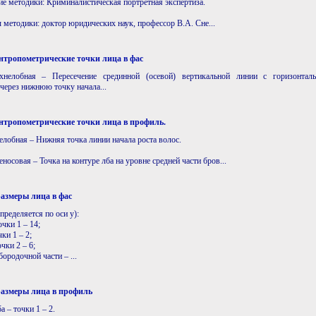
ие методики: Криминалистическая портретная экспертиза.
 методики: доктор юридических наук, профессор В.А. Сне...
нтропометрические точки лица в фас
нелобная – Пересечение срединной (осевой) вертикальной линии с горизонталь
через нижнюю точку начала...
нтропометрические точки лица в профиль.
елобная – Нижняя точка линии начала роста волос.
еносовая – Точка на контуре лба на уровне средней части бров...
азмеры лица в фас
пределяется по оси y):
очки 1 – 14;
чки 1 – 2;
очки 2 – 6;
бородочной части – ...
азмеры лица в профиль
а – точки 1 – 2.