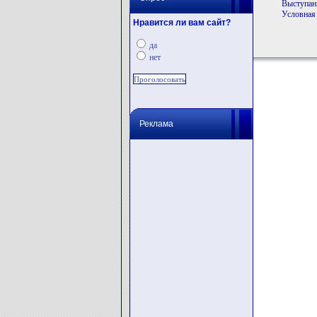
Выступани
Условная 
Нравится ли вам сайт?
да
нет
Реклама