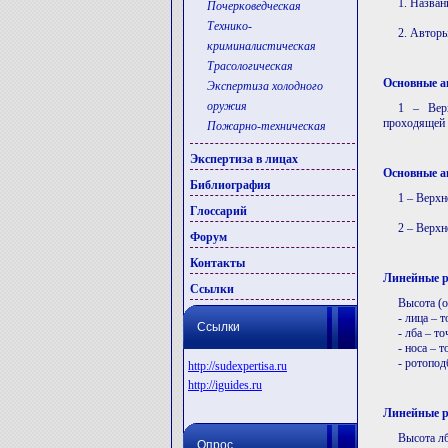
1. Назван
Почерковедческая
Технико-
2. Авторы
криминалистическая
Трасологическая
Основные а
Экспертиза холодного
оружия
1 – Верх
проходящей 
Пожарно-техническая
Экспертиза в лицах
Основные а
Библиография
1 – Верхн
Глоссарий
2 – Верхн
Форум
Контакты
Линейные р
Ссылки
Высота (о
- лица – т
Ссылки
- лба – то
- носа – т
- ротопод
http://sudexpertisa.ru
http://iguides.ru
Линейные р
Высота лб
Опрос