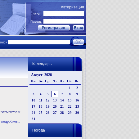
Авторизация
Логин:
Пароль:
поиск
Календарь
Август 2026
Пн.
Вт.
Ср.
Чт.
Пт.
Сб.
Вс.
1
2
3
4
5
6
7
8
9
10
11
12
13
14
15
16
17
18
19
20
21
22
23
 элементов и
24
25
26
27
28
29
30
31
подробнее...
Погода