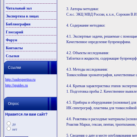
Читальный зал
3. Авторы методики:
С.н.с. ЭКЦ МВД России, к.х.н., Сорокин В.И.
Экспертиза в лицах
Библиография
4. Содержание методики:
Глоссарий
4.1. Экспертные задачи, решаемые с помощь
Форум
Качественное определение бупренорфина.
Контакты
4.2. Объекты исследования:
Ссылки
Таблетки и жидкости, содержащие бупренорф
Ссылки
4.3. Методы исследования:
Тонкослойная хроматография, качественные 
http://sudexpertisa.ru
http://iguides.ru
4.4. Краткая характеристика этапов экспертн
1. Подготовка пробы 2. Качественное выявл
4.5. Приборы и оборудование (основные) для
Опрос
ИК спектрограф, пластины для тонкослойной
Нравится ли вам сайт?
4.6. Реактивы и расходные материалы (основ
да
Реактив Марки, гексан, пентан, триэтиламин,
нет
5. Сведения о дате и месте опубликования ме