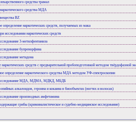
 лекарственного средства трамал
 наркотического средства МДА
 вещества BZ
ое определение наркотических средств, получаемых из мака
при исследовании наркотических средств
исследование 3-метилфентанила
исследование бупренорфина
исследование метадона
е наркотических средств с предварительной пробоподготовкой методом твёрдофазной эк
ное определение наркотического средства МДА методом УФ-спектроскопии
е исследование МДА, МДМА, МДКД, МБДБ
 опийных алкалоидов, героина и кокаина в биообъектах (ногтях и волосах)
исследование производных амфетамина
одержащие грибы (криминалистическое и судебно-медицинское исследование)