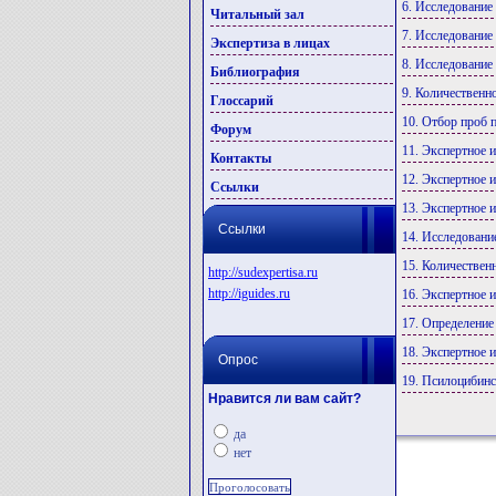
6. Исследование
Читальный зал
7. Исследование
Экспертиза в лицах
8. Исследование
Библиография
9. Количественн
Глоссарий
10. Отбор проб 
Форум
11. Экспертное 
Контакты
12. Экспертное 
Ссылки
13. Экспертное 
Ссылки
14. Исследовани
15. Количествен
http://sudexpertisa.ru
http://iguides.ru
16. Экспертно
17. Определение
18. Экспертное 
Опрос
19. Псилоцибинс
Нравится ли вам сайт?
да
нет