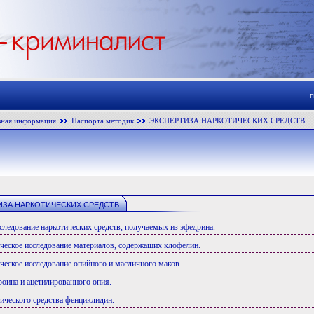
зная информация
Паспорта методик
ЭКСПЕРТИЗА НАРКОТИЧЕСКИХ СРЕДСТВ
ИЗА НАРКОТИЧЕСКИХ СРЕДСТВ
сследование наркотических средств, получаемых из эфедрина.
ческое исследование материалов, содержащих клофелин.
ческое исследование опийного и масличного маков.
роина и ацетилированного опия.
тического средства фенциклидин.