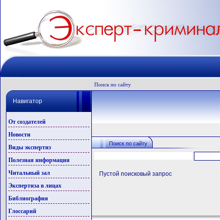
Поиск по сайту
Навигатор
От создателей
Новости
Поиск по сайту
Виды экспертиз
Полезная информация
Читальный зал
Пустой поисковый запрос
Экспертиза в лицах
Библиография
Глоссарий