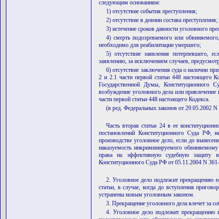
следующим основаниям:
1) отсутствие события преступления;
2) отсутствие в деянии состава преступления;
3) истечение сроков давности уголовного пре
4) смерть подозреваемого или обвиняемого
необходимо для реабилитации умершего;
5) отсутствие заявления потерпевшего, е
заявлению, за исключением случаев, предусмотр
6) отсутствие заключения суда о наличии при
2 и 2.1 части первой статьи 448 настоящего К
Государственной Думы, Конституционного Су
возбуждение уголовного дела или привлечение в
части первой статьи 448 настоящего Кодекса.
(в ред. Федеральных законов от 29.05.2002 N
Часть вторая статьи 24 в ее конституцион
постановлений Конституционного Суда РФ, н
производстве уголовное дело, если до вынесен
наказуемость инкриминируемого обвиняемому 
права на эффективную судебную защиту в 
Конституционного Суда РФ от 05.11.2004 N 361
2. Уголовное дело подлежит прекращению п
статьи, в случае, когда до вступления пригов
устранены новым уголовным законом.
3. Прекращение уголовного дела влечет за с
4. Уголовное дело подлежит прекращению в