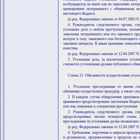
возбуждаются не иначе как по заявлению потер
примирением потерпевшего с обвиняемым не 
настоящего Кодекса.
(в ред. Федеральных законов от 04.07.2003 N
4. Руководитель следственного органа, сл
уголовное дело о любом преступлении, указанн
заявления потерпевшего или его законного пре
которое в силу зависимого или беспомощного 
законные интересы. К иным причинам относится
известны.
(в ред. Федеральных законов от 12.04.2007 N
5. Уголовные дела, за исключением уголов
считаются уголовными делами публичного обви
Статья 21. Обязанность осуществления угол
1. Уголовное преследование от имени го
обвинения осуществляют прокурор, а также след
2. В каждом случае обнаружения признаков 
принимают предусмотренные настоящим Кодекс
или лиц, виновных в совершении преступления.
3. Руководитель следственного органа, сл
предусмотренных частью четвертой статьи 
преследование по уголовным делам независимо 
(в ред. Федеральных законов от 12.04.2007 N
4. Требования, поручения и запросы прокурор
и дознавателя, предъявленные в пределах их