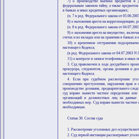
7) о производстве выемки предметов и 
федеральным законом тайну, а также предметов
в банках и иных кредитных организациях;
(п. 7 в ред. Федерального закона от 05.06.20
8) о наложении ареста на корреспонденцию, р
(п. 8 в ред. Федерального закона от 04.07.20
9) о наложении ареста на имущество, включа
счетах и во вкладах или на хранении в банках и
10) о временном отстранении подозреваемо
настоящего Кодекса;
(в ред. Федерального закона от 04.07.2003 N 
11) о контроле и записи телефонных и иных п
3. Суд правомочен в ходе досудебного произ
прокурора, следователя, органа дознания и до
настоящего Кодекса.
4. Если при судебном рассмотрении угол
совершению преступления, нарушения прав и с
производстве дознания, предварительного след
суд вправе вынести частное определение или
организаций и должностных лиц на данные 
необходимых мер. Суд вправе вынести частное о
необходимым.
Статья 30. Состав суда
1. Рассмотрение уголовных дел осуществляет
2. Суд первой инстанции рассматривает угол