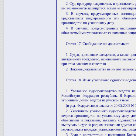
2. Суд, прокурор, следователь и дознавател
им возможность защищаться всеми не запрещен
3. В случаях, предусмотренных настоящи
представителя подозреваемого или обвиня
производство по уголовному делу.
4. В случаях, предусмотренных настоящ
обвиняемый могут пользоваться помощью защит
Статья 17. Свобода оценки доказательств
1. Судья, присяжные заседатели, а также про
внутреннему убеждению, основанному на совоку
при этом законом и совестью.
2. Никакие доказательства не имеют заранее 
Статья 18. Язык уголовного судопроизводств
1. Уголовное судопроизводство ведется н
Российскую Федерацию республик. В Верховн
уголовным делам ведется на русском языке.
(в ред. Федерального закона от 29.05.2002 N 
2. Участникам уголовного судопроизводств
ведется производство по уголовному делу, дол
объяснения и показания, заявлять ходатайств
выступать в суде на родном языке или другом я
переводчика в порядке, установленном настоящ
3. Если в соответствии с настоящим Коде