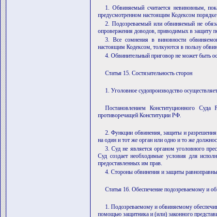
1. Обвиняемый считается невиновным, пока
предусмотренном настоящим Кодексом порядке 
2. Подозреваемый или обвиняемый не обяза
опровержения доводов, приводимых в защиту по
3. Все сомнения в виновности обвиняемо
настоящим Кодексом, толкуются в пользу обви
4. Обвинительный приговор не может быть о
Статья 15. Состязательность сторон
1. Уголовное судопроизводство осуществляетс
Постановлением Конституционного Суда 
противоречащей Конституции РФ.
2. Функции обвинения, защиты и разрешения 
на один и тот же орган или одно и то же должнос
3. Суд не является органом уголовного прес
Суд создает необходимые условия для исполн
предоставленных им прав.
4. Стороны обвинения и защиты равноправны
Статья 16. Обеспечение подозреваемому и о
1. Подозреваемому и обвиняемому обеспечива
помощью защитника и (или) законного представ