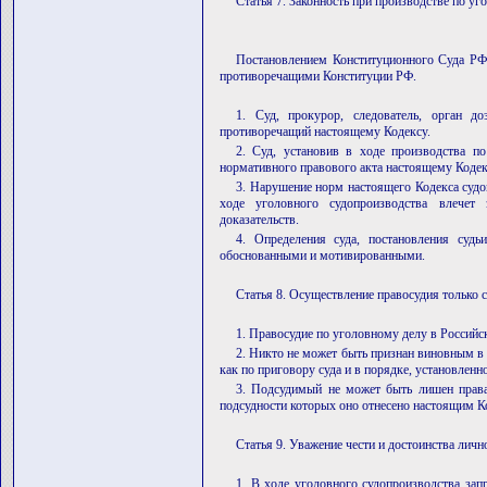
Статья 7. Законность при производстве по у
Постановлением Конституционного Суда РФ 
противоречащими Конституции РФ.
1. Суд, прокурор, следователь, орган д
противоречащий настоящему Кодексу.
2. Суд, установив в ходе производства по
нормативного правового акта настоящему Кодек
3. Нарушение норм настоящего Кодекса судо
ходе уголовного судопроизводства влечет
доказательств.
4. Определения суда, постановления судь
обоснованными и мотивированными.
Статья 8. Осуществление правосудия только 
1. Правосудие по уголовному делу в Российс
2. Никто не может быть признан виновным в
как по приговору суда и в порядке, установлен
3. Подсудимый не может быть лишен права 
подсудности которых оно отнесено настоящим К
Статья 9. Уважение чести и достоинства личн
1. В ходе уголовного судопроизводства за