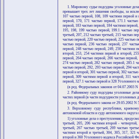
1. Мировому судье подсудны уголовные дела 
превышает трех лет лишения свободы, за искл
107 частью первой, 108, 109 частями первой и 
первой, 170, 171 частью первой, 171.1 частью
первой, 183 частью первой, 184 частями первой, 
195, 198, 199 частью первой, 199.1 частью пе
третьей, 207, 212 частью третьей, 215 частью пе
частью первой, 220 частью первой, 225 частью п
частью первой, 236 частью первой, 237 часть
первой, 248 частью первой, 249, 250 частями п
второй, 253, 254 частями первой и второй, 255
первой, 264 частью первой, 266 частью первой, 
274 частью первой, 282 частью первой, 285.1 ча
частью первой, 292, 293 частью первой, 294 час
первой и второй, 301 частью первой, 302 частью
первой, 309 частями первой и второй, 311 час
первой, 327.1 частью первой и 328 Уголовного 
(в ред. Федеральных законов от 04.07.2003 N
2. Районному суду подсудны уголовные дела
частях первой (в части подсудности уголовных д
(в ред. Федерального закона от 29.05.2002 N 
3. Верховному суду республики, краевому
автономной области и суду автономного округа 
1) уголовные дела о преступлениях, предусмо
третьей, 205, 206 частями второй - четвертой,
третьей, 267 частью третьей, 269 частью третье
частями второй и третьей, 304, 305, 317, 321 
второй и 360 Уголовного кодекса Российской Фе