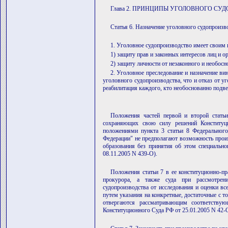
Глава 2. ПРИНЦИПЫ УГОЛОВНОГО СУ
Статья 6. Назначение уголовного судопроизв
1. Уголовное судопроизводство имеет своим 
1) защиту прав и законных интересов лиц и о
2) защиту личности от незаконного и необосн
2. Уголовное преследование и назначение ви
уголовного судопроизводства, что и отказ от у
реабилитация каждого, кто необоснованно подв
Положения частей первой и второй стать
сохраняющих свою силу решений Конституци
положениями пункта 3 статьи 8 Федерального
Федерации" не предполагают возможность прои
образования без принятия об этом специальн
08.11.2005 N 439-О).
Положения статьи 7 в ее конституционно-пр
прокурора, а также суда при рассмотрени
судопроизводства от исследования и оценки в
путем указания на конкретные, достаточные с т
отвергаются рассматривающим соответству
Конституционного Суда РФ от 25.01.2005 N 42-