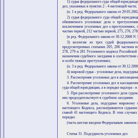
1) судья федерального суда общей юрисдикци
дел, указанных в пунктах 2 - 4 настоящей части;
(п. 1 в ред. Федерального закона от 29.05.20
2) судья федерального суда общей юрисдикци
обвиняемого уголовные дела о преступления
исключением уголовных дел о преступлениях, п
частью первой, 212 частью первой, 275, 276, 27
(в ред. Федерального закона от 30.12.2008 N
3) коллегия из трех судей федеральног
предусмотренных статьями 205, 206 частями вт
278, 279 и 281 Уголовного кодекса Российской
назначения судебного заседания в соответствии 
и особо тяжких преступлениях;
(п. 3 в ред. Федерального закона от 30.12.20
4) мировой судья - уголовные дела, подсудны
3. Рассмотрение уголовных дел в апелляцион
4. Рассмотрение уголовных дел в кассационн
суда общей юрисдикции, а в порядке надзора - в
5. При рассмотрении уголовного дела судом
них председательствует в судебном заседании.
6. Уголовные дела, подсудные мировому с
настоящего Кодекса, рассматриваются судьями
главой 41 настоящего Кодекса. В этих случая
порядке.
(часть шестая введена Федеральным законом 
Статья 31. Подсудность уголовных дел