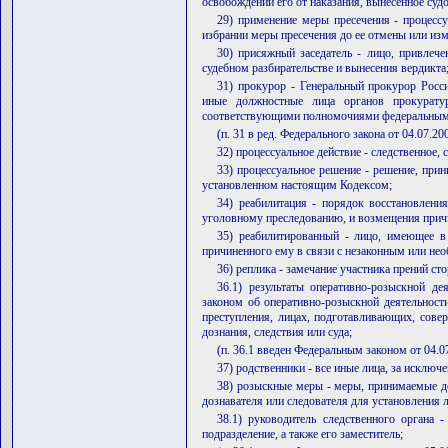
освобождении его от наказания, вынесенное суд
29) применение меры пресечения - процесс
избрании меры пресечения до ее отмены или изм
30) присяжный заседатель - лицо, привлеч
судебном разбирательстве и вынесения вердикта
31) прокурор - Генеральный прокурор Росс
иные должностные лица органов прокурату
соответствующими полномочиями федеральным 
(п. 31 в ред. Федерального закона от 04.07.2
32) процессуальное действие - следственное,
33) процессуальное решение - решение, прин
установленном настоящим Кодексом;
34) реабилитация - порядок восстановлени
уголовному преследованию, и возмещения прич
35) реабилитированный - лицо, имеющее в
причиненного ему в связи с незаконным или н
36) реплика - замечание участника прений ст
36.1) результаты оперативно-розыскной де
законом об оперативно-розыскной деятельност
преступления, лицах, подготавливающих, сов
дознания, следствия или суда;
(п. 36.1 введен Федеральным законом от 04.0
37) родственники - все иные лица, за исключ
38) розыскные меры - меры, принимаемые до
дознавателя или следователя для установления 
38.1) руководитель следственного органа 
подразделение, а также его заместитель;