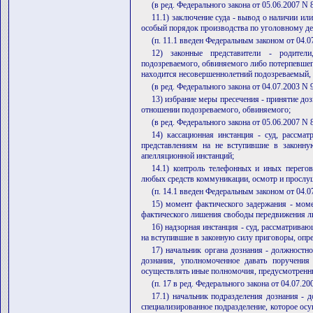
(в ред. Федерального закона от 05.06.2007 N 
11.1) заключение суда - вывод о наличии ил
особый порядок производства по уголовному дел
(п. 11.1 введен Федеральным законом от 04.0
12) законные представители - родители
подозреваемого, обвиняемого либо потерпевшег
находится несовершеннолетний подозреваемый, 
(в ред. Федерального закона от 04.07.2003 N 
13) избрание меры пресечения - принятие доз
отношении подозреваемого, обвиняемого;
(в ред. Федерального закона от 05.06.2007 N 
14) кассационная инстанция - суд, рассм
представлениям на не вступившие в законну
апелляционной инстанций;
14.1) контроль телефонных и иных перегов
любых средств коммуникации, осмотр и просл
(п. 14.1 введен Федеральным законом от 04.0
15) момент фактического задержания - мом
фактического лишения свободы передвижения ли
16) надзорная инстанция - суд, рассматрива
на вступившие в законную силу приговоры, опре
17) начальник органа дознания - должностно
дознания, уполномоченное давать поручения
осуществлять иные полномочия, предусмотренн
(п. 17 в ред. Федерального закона от 04.07.2
17.1) начальник подразделения дознания - 
специализированное подразделение, которое осу