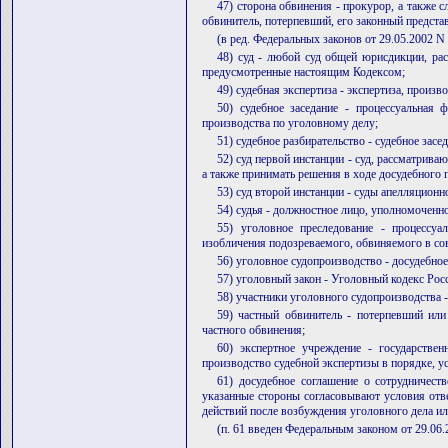
47) сторона обвинения - прокурор, а также с
обвинитель, потерпевший, его законный представ
(в ред. Федеральных законов от 29.05.2002 N
48) суд - любой суд общей юрисдикции, ра
предусмотренные настоящим Кодексом;
49) судебная экспертиза - экспертиза, прои
50) судебное заседание - процессуальная 
производства по уголовному делу;
51) судебное разбирательство - судебное засе
52) суд первой инстанции - суд, рассматрив
а также принимать решения в ходе досудебного 
53) суд второй инстанции - суды апелляционн
54) судья - должностное лицо, уполномоченн
55) уголовное преследование - процессуа
изобличения подозреваемого, обвиняемого в со
56) уголовное судопроизводство - досудебное
57) уголовный закон - Уголовный кодекс Рос
58) участники уголовного судопроизводства 
59) частный обвинитель - потерпевший или
частного обвинения;
60) экспертное учреждение - государствен
производство судебной экспертизы в порядке, 
61) досудебное соглашение о сотрудничест
указанные стороны согласовывают условия отве
действий после возбуждения уголовного дела и
(п. 61 введен Федеральным законом от 29.06