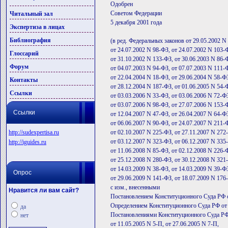
Одобрен
Советом Федерации
Читальный зал
5 декабря 2001 года
Экспертиза в лицах
Библиография
(в ред. Федеральных законов от 29.05.2002 N
от 24.07.2002 N 98-ФЗ, от 24.07.2002 N 103-
Глоссарий
от 31.10.2002 N 133-ФЗ, от 30.06.2003 N 86-
Форум
от 04.07.2003 N 94-ФЗ, от 07.07.2003 N 111-
от 22.04.2004 N 18-ФЗ, от 29.06.2004 N 58-Ф
Контакты
от 28.12.2004 N 187-ФЗ, от 01.06.2005 N 54-
Ссылки
от 03.03.2006 N 33-ФЗ, от 03.06.2006 N 72-ФЗ
от 03.07.2006 N 98-ФЗ, от 27.07.2006 N 153-
Ссылки
от 12.04.2007 N 47-ФЗ, от 26.04.2007 N 64-ФЗ
от 06.06.2007 N 90-ФЗ, от 24.07.2007 N 211-
http://sudexpertisa.ru
от 02.10.2007 N 225-ФЗ, от 27.11.2007 N 272
от 03.12.2007 N 323-ФЗ, от 06.12.2007 N 335
http://iguides.ru
от 11.06.2008 N 85-ФЗ, от 02.12.2008 N 226-
от 25.12.2008 N 280-ФЗ, от 30.12.2008 N 321
от 14.03.2009 N 38-ФЗ, от 14.03.2009 N 39-ФЗ
Опрос
от 29.06.2009 N 141-ФЗ, от 18.07.2009 N 176
с изм., внесенными
Нравится ли вам сайт?
Постановлением Конституционного Суда РФ о
Определением Конституционного Суда РФ от 
да
Постановлениями Конституционного Суда РФ 
нет
от 11.05.2005 N 5-П, от 27.06.2005 N 7-П,