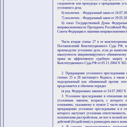
следователя или прокурора о прекращении уго
уголовного дела;
6) исключен. - Федеральный закон от 24.07.2
7) исключен. - Федеральный закон от 29.05.2
6) отказ Государственной Думы Федеральн
неприкосновенности Президента Российской Фед
Совета Федерации в лишении неприкосновенност
Часть вторая статьи 27 в ее конституцион
Постановлений Конституционного Суда РФ, н
производстве уголовное дело, если до вынесен
наказуемость инкриминируемого обвиняемому 
права на эффективную судебную защиту в 
Конституционного Суда РФ от 05.11.2004 N 362
2. Прекращение уголовного преследования п
статьях 25 и 28 настоящего Кодекса, а также 
подозреваемый или обвиняемый против этог
продолжается в обычном порядке.
(в ред. Федеральных законов от 24.07.2002 N
3. Уголовное преследование в отношении ли
уголовным законом, возраста, с которого н
основанию, указанному в пункте 2 части перв
прекращению уголовное преследование и в от
которого наступает уголовная ответственность,
психическим расстройством, не мог в полной ме
действий (бездействия) и руководить ими в мо
4. В случаях, предусмотренных настоящей