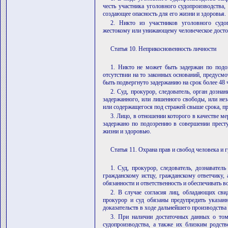
честь участника уголовного судопроизводства,
создающее опасность для его жизни и здоровья.
2. Никто из участников уголовного судо
жестокому или унижающему человеческое дост
Статья 10. Неприкосновенность личности
1. Никто не может быть задержан по подо
отсутствии на то законных оснований, предусм
быть подвергнуто задержанию на срок более 48 
2. Суд, прокурор, следователь, орган дозна
задержанного, или лишенного свободы, или нез
или содержащегося под стражей свыше срока, 
3. Лицо, в отношении которого в качестве ме
задержано по подозрению в совершении прест
жизни и здоровью.
Статья 11. Охрана прав и свобод человека и
1. Суд, прокурор, следователь, дознавател
гражданскому истцу, гражданскому ответчику, 
обязанности и ответственность и обеспечивать 
2. В случае согласия лиц, обладающих свид
прокурор и суд обязаны предупредить указанн
доказательств в ходе дальнейшего производства
3. При наличии достаточных данных о том
судопроизводства, а также их близким родст