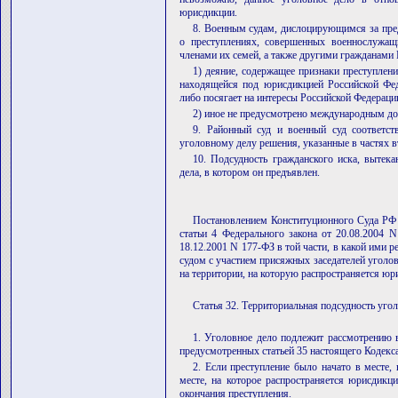
юрисдикции.
8. Военным судам, дислоцирующимся за пре
о преступлениях, совершенных военнослужащ
членами их семей, а также другими гражданами 
1) деяние, содержащее признаки преступлен
находящейся под юрисдикцией Российской Фед
либо посягает на интересы Российской Федераци
2) иное не предусмотрено международным до
9. Районный суд и военный суд соответс
уголовному делу решения, указанные в частях вт
10. Подсудность гражданского иска, вытек
дела, в котором он предъявлен.
Постановлением Конституционного Суда РФ о
статьи 4 Федерального закона от 20.08.2004 N
18.12.2001 N 177-ФЗ в той части, в какой ими
судом с участием присяжных заседателей уголо
на территории, на которую распространяется ю
Статья 32. Территориальная подсудность уго
1. Уголовное дело подлежит рассмотрению в
предусмотренных статьей 35 настоящего Кодекса
2. Если преступление было начато в месте, 
месте, на которое распространяется юрисдикци
окончания преступления.