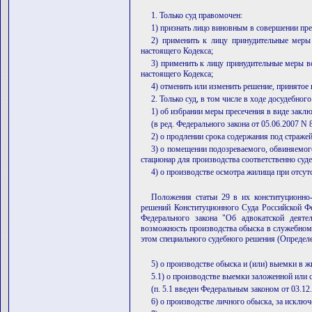
1. Только суд правомочен:
1) признать лицо виновным в совершении пре
2) применить к лицу принудительные меры 
настоящего Кодекса;
3) применить к лицу принудительные меры во
настоящего Кодекса;
4) отменить или изменить решение, принятое
2. Только суд, в том числе в ходе досудебно
1) об избрании меры пресечения в виде заклю
(в ред. Федерального закона от 05.06.2007 N 
2) о продлении срока содержания под стражей
3) о помещении подозреваемого, обвиняемого
стационар для производства соответственно суд
4) о производстве осмотра жилища при отсут
Положения статьи 29 в их конституционн
решений Конституционного Суда Российской Фе
Федерального закона "Об адвокатской деяте
возможность производства обыска в служебном 
этом специального судебного решения (Определ
5) о производстве обыска и (или) выемки в 
5.1) о производстве выемки заложенной или 
(п. 5.1 введен Федеральным законом от 03.12
6) о производстве личного обыска, за исклю