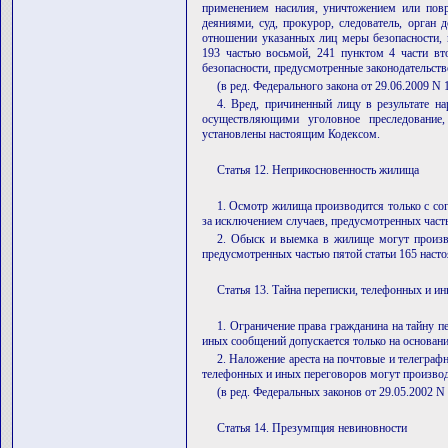
применением насилия, уничтожением или по
деяниями, суд, прокурор, следователь, орган 
отношении указанных лиц меры безопасности, 
193 частью восьмой, 241 пунктом 4 части вт
безопасности, предусмотренные законодательст
(в ред. Федерального закона от 29.06.2009 N
4. Вред, причиненный лицу в результате н
осуществляющими уголовное преследование
установлены настоящим Кодексом.
Статья 12. Неприкосновенность жилища
1. Осмотр жилища производится только с со
за исключением случаев, предусмотренных часть
2. Обыск и выемка в жилище могут произво
предусмотренных частью пятой статьи 165 насто
Статья 13. Тайна переписки, телефонных и и
1. Ограничение права гражданина на тайну п
иных сообщений допускается только на основани
2. Наложение ареста на почтовые и телеграф
телефонных и иных переговоров могут производ
(в ред. Федеральных законов от 29.05.2002 N
Статья 14. Презумпция невиновности