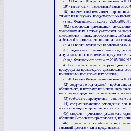
(п. 38.1 введен Федеральным законом от 05.0
39) утратил силу. - Федеральный закон от 05.
40) свидетельский иммунитет - право лица 
также в иных случаях, предусмотренных насто
(в ред. Федерального закона от 29.05.2002 N 
40.1) следователь-криминалист - должностно
уголовному делу, а также участвовать по пору
следственных и иных процессуальных действи
действия без принятия уголовного дела к своем
(п. 40.1 введен Федеральным законом от 02.
41) следователь - должностное лицо, упол
делу, а также иные полномочия, предусмотренн
(в ред. Федерального закона от 29.05.2002 N 
41.1) согласие - разрешение руководителя 
прокурора на производство дознавателем соо
принятие ими процессуальных решений;
(п. 41.1 введен Федеральным законом от 05.0
42) содержание под стражей - пребывание л
обвиняемого, к которому применена мера пресе
ином месте, определяемом федеральным законо
43) сообщение о преступлении - заявление о 
44) специализированное учреждение для н
обеспечивающий исправление несовершеннолетни
45) стороны - участники уголовного судо
обвинения (уголовного преследования) или защ
46) сторона защиты - обвиняемый, а также 
законный представитель и представитель;