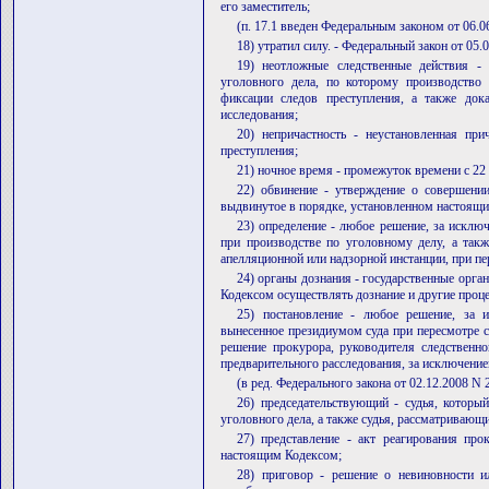
его заместитель;
(п. 17.1 введен Федеральным законом от 06.0
18) утратил силу. - Федеральный закон от 05.
19) неотложные следственные действия -
уголовного дела, по которому производство 
фиксации следов преступления, а также дока
исследования;
20) непричастность - неустановленная при
преступления;
21) ночное время - промежуток времени с 22
22) обвинение - утверждение о совершени
выдвинутое в порядке, установленном настоящ
23) определение - любое решение, за исклю
при производстве по уголовному делу, а так
апелляционной или надзорной инстанции, при п
24) органы дознания - государственные орга
Кодексом осуществлять дознание и другие проц
25) постановление - любое решение, за и
вынесенное президиумом суда при пересмотре с
решение прокурора, руководителя следственног
предварительного расследования, за исключение
(в ред. Федерального закона от 02.12.2008 N
26) председательствующий - судья, которы
уголовного дела, а также судья, рассматривающ
27) представление - акт реагирования про
настоящим Кодексом;
28) приговор - решение о невиновности и