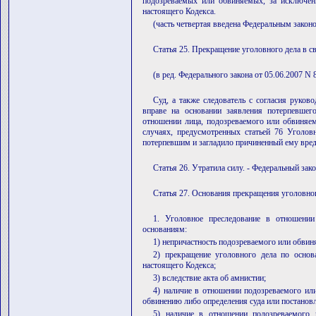
подозреваемых или обвиняемых, за исключен
настоящего Кодекса.
(часть четвертая введена Федеральным закон
Статья 25. Прекращение уголовного дела в с
(в ред. Федерального закона от 05.06.2007 N 
Суд, а также следователь с согласия руково
вправе на основании заявления потерпевшег
отношении лица, подозреваемого или обвиняем
случаях, предусмотренных статьей 76 Уголов
потерпевшим и загладило причиненный ему вред
Статья 26. Утратила силу. - Федеральный зак
Статья 27. Основания прекращения уголовно
1. Уголовное преследование в отношени
основаниям:
1) непричастность подозреваемого или обви
2) прекращение уголовного дела по основ
настоящего Кодекса;
3) вследствие акта об амнистии;
4) наличие в отношении подозреваемого ил
обвинению либо определения суда или постанов
5) наличие в отношении подозреваемого 