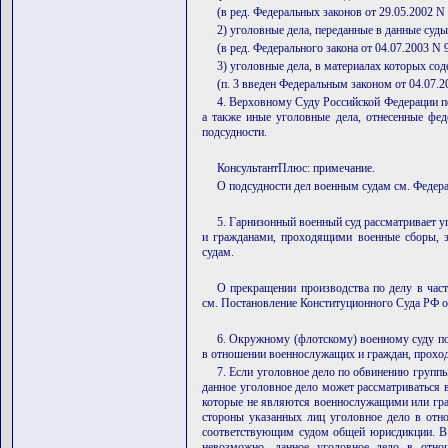
(в ред. Федеральных законов от 29.05.2002 N
2) уголовные дела, переданные в данные суды
(в ред. Федерального закона от 04.07.2003 N 
3) уголовные дела, в материалах которых со
(п. 3 введен Федеральным законом от 04.07.
4. Верховному Суду Российской Федерации по
а также иные уголовные дела, отнесенные фе
подсудности.
КонсультантПлюс: примечание.
О подсудности дел военным судам см. Федера
5. Гарнизонный военный суд рассматривает 
и гражданами, проходящими военные сборы, 
судам.
О прекращении производства по делу в част
см. Постановление Конституционного Суда РФ о
6. Окружному (флотскому) военному суду под
в отношении военнослужащих и граждан, прохо
7. Если уголовное дело по обвинению группы
данное уголовное дело может рассматриваться в
которые не являются военнослужащими или гр
стороны указанных лиц уголовное дело в отно
соответствующим судом общей юрисдикции. В с
невозможно, данное уголовное дело в отно