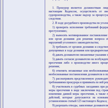
1. Прокурор является должностным лицо
настоящим Кодексом, осуществлять от име
судопроизводства, а также надзор за процессу
следствия.
2. В ходе досудебного производства по угол
1) проверять исполнение требований федер
преступлениях;
2) выносить мотивированное постановление
или орган дознания для решения вопроса 
нарушений уголовного законодательства;
3) требовать от органов дознания и следств
допущенных в ходе дознания или предварительн
4) давать дознавателю письменные указания 
5) давать согласие дознавателю на возбужде
пресечения либо о производстве иного процес
решения;
6) отменять незаконные или необоснованны
необоснованные постановления дознавателя в п
7) рассматривать представленную руководит
требованиями прокурора и принимать по ней ре
8) участвовать в судебных заседаниях при р
меры пресечения в виде заключения под страж
изменении данной меры пресечения, а также 
действий, которые допускаются на основа
установленном статьей 125 настоящего Кодекса;
9) разрешать отводы, заявленные дознавателю