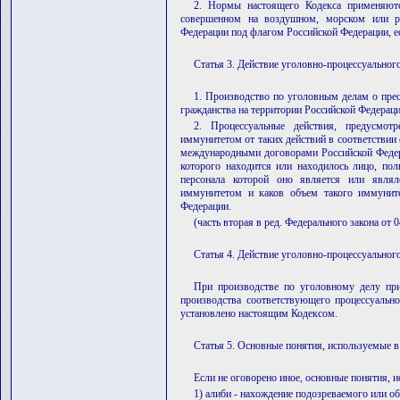
2. Нормы настоящего Кодекса применяютс
совершенном на воздушном, морском или ре
Федерации под флагом Российской Федерации, ес
Статья 3. Действие уголовно-процессуальног
1. Производство по уголовным делам о пре
гражданства на территории Российской Федераци
2. Процессуальные действия, предусмо
иммунитетом от таких действий в соответстви
международными договорами Российской Федерац
которого находится или находилось лицо, по
персонала которой оно является или явля
иммунитетом и каков объем такого иммуните
Федерации.
(часть вторая в ред. Федерального закона от 
Статья 4. Действие уголовно-процессуальног
При производстве по уголовному делу при
производства соответствующего процессуально
установлено настоящим Кодексом.
Статья 5. Основные понятия, используемые 
Если не оговорено иное, основные понятия, 
1) алиби - нахождение подозреваемого или о