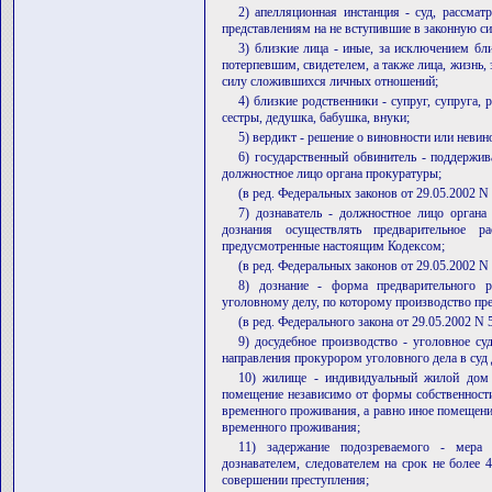
2) апелляционная инстанция - суд, рассма
представлениям на не вступившие в законную си
3) близкие лица - иные, за исключением бли
потерпевшим, свидетелем, а также лица, жизнь,
силу сложившихся личных отношений;
4) близкие родственники - супруг, супруга,
сестры, дедушка, бабушка, внуки;
5) вердикт - решение о виновности или неви
6) государственный обвинитель - поддержи
должностное лицо органа прокуратуры;
(в ред. Федеральных законов от 29.05.2002 N
7) дознаватель - должностное лицо органа
дознания осуществлять предварительное 
предусмотренные настоящим Кодексом;
(в ред. Федеральных законов от 29.05.2002 N
8) дознание - форма предварительного ра
уголовному делу, по которому производство пре
(в ред. Федерального закона от 29.05.2002 N 
9) досудебное производство - уголовное с
направления прокурором уголовного дела в суд 
10) жилище - индивидуальный жилой до
помещение независимо от формы собственност
временного проживания, а равно иное помещени
временного проживания;
11) задержание подозреваемого - мера 
дознавателем, следователем на срок не более 
совершении преступления;