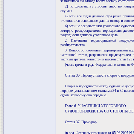
заявленного ею отвода всему составу соответст
2) по ходатайству стороны либо по инициа
случаях:
а) если все судьи данного суда ранее прини
что является основанием для их отвода в соотве
б) если не все участники уголовного судопр
которую распространяется юрисдикция данног
подсудности данного уголовного дела.
2. Изменение территориальной подсудн
разбирательства.
3. Вопрос об изменении территориальной под
настоящей статьи, разрешается председателем 
частями третьей, четвертой и шестой статьи 125
(часть третья в ред. Федерального закона от 
Статья 36. Недопустимость споров о подсудн
Споры о подсудности между судами не допуск
порядке, установленном статьями 34 и 35 наст
судом, которому оно передано.
Глава 6. УЧАСТНИКИ УГОЛОВНОГО
СУДОПРОИЗВОДСТВА СО СТОРОНЫ О
Статья 37. Прокурор
(в ред. Федерального закона от 05.06.2007 N 