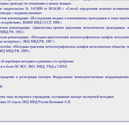
едных проводах по отношению к началу пожара».
ое свидетельство № 1415899 от 08.04.88 г. «Способ определения момента возникнов
роводах с медными жилами».
еские рекомендации: «Исследование медных и алюминиевых проводников в зонах корот
о воздействия», ВНИИ МВД СССР, 1986 г.
еские рекомендации: «Диагностика причин нарушения металлических проводников, и
 МВД РФ, 1992 г.
еские рекомендации: «Методика приготовления металлографических шлифов металличе
а экспертизу», ЭКЦ МВД РФ, 1997 г.
 пособие: «Методика травления металлографических шлифов металлических объектов, 
ЭКЦ МВД РФ, 1999 г.
 об апробации методики и решении о ее одобрении:
ся в более 80 ЭКУ, ЭКО, МВД, УВД и 5 ИПЛ.
верждения и регистрации паспорта Федеральным межведомственным координационно
й.
ное лицо экспертного учреждения, составившее паспорт экспертной методики:
ьника 10 отдела ЭКЦ МВД России Колмаков А.И.