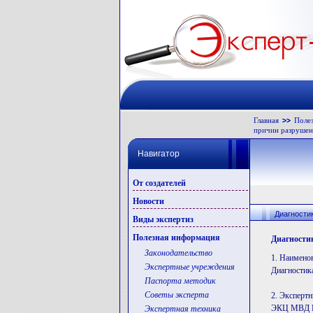
Главная
Поле
причин разрушен
Навигатор
От создателей
Новости
Диагности
Виды экспертиз
Полезная информация
Диагности
Законодательство
1. Наимено
Экспертные учреждения
Диагностик
Паспорта методик
Советы эксперта
2. Эксперт
ЭКЦ МВД 
Экспертная техника