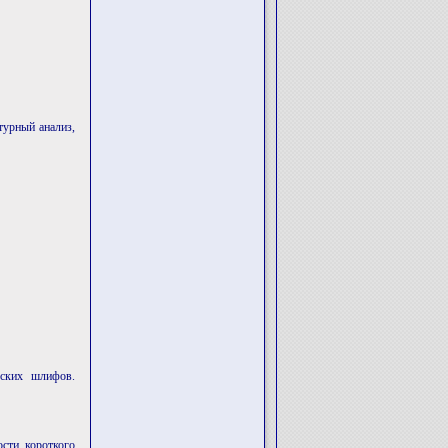
турный анализ,
еских шлифов.
сти короткого