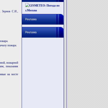
н. Зернов С.И.,
Реклама
Реклама
пожара.
ачалу пожара.
рной, пожарной
им, показания
нные на месте