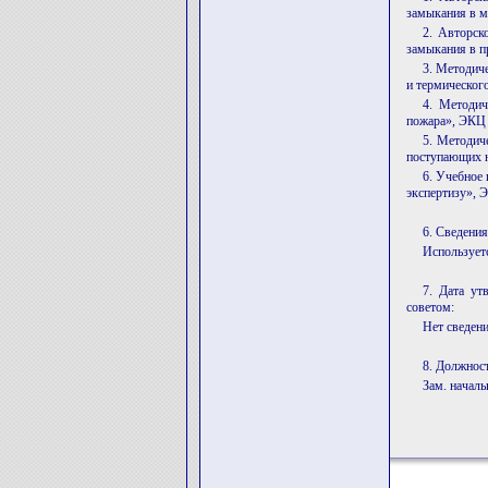
замыкания в м
2. Авторск
замыкания в п
3. Методич
и термическог
4. Методич
пожара», ЭКЦ
5. Методич
поступающих н
6. Учебное
экспертизу», 
6. Сведения
Использует
7. Дата ут
советом:
Нет сведени
8. Должност
Зам. начал