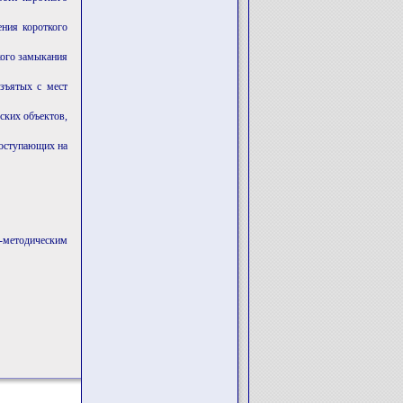
ения короткого
кого замыкания
зъятых с мест
ских объектов,
поступающих на
-методическим