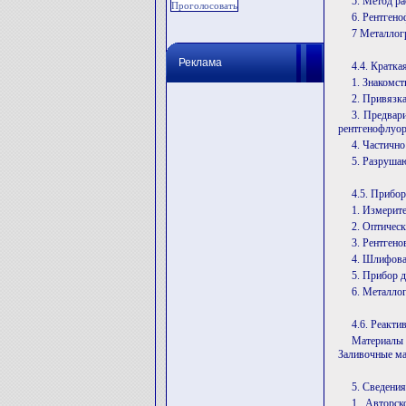
5. Метод р
6. Рентгено
7 Металлог
Реклама
4.4. Кратка
1. Знакомст
2. Привязк
3. Предвар
рентгенофлуор
4. Частичн
5. Разруша
4.5. Прибор
1. Измерит
2. Оптичес
3. Рентген
4. Шлифов
5. Прибор 
6. Металло
4.6. Реакти
Материалы
Заливочные ма
5. Сведения
1. Авторск