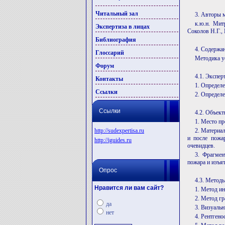
Читальный зал
3. Авторы 
к.ю.н. Митр
Экспертиза в лицах
Соколов Н.Г., 
Библиография
4. Содержа
Глоссарий
Методика у
Форум
4.1. Экспе
Контакты
1. Определ
Ссылки
2. Определ
Ссылки
4.2. Объект
1. Место пр
http://sudexpertisa.ru
2. Материа
и после пожа
http://iguides.ru
очевидцев.
3. Фрагмен
пожара и изъя
Опрос
4.3. Методы
Нравится ли вам сайт?
1. Метод и
2. Метод г
да
3. Визуаль
нет
4. Рентгено