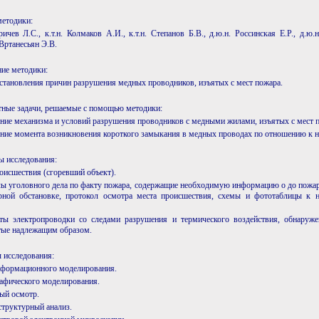
методики:
ичев Л.С., к.т.н. Колмаков А.И., к.т.н. Степанов Б.В., д.ю.н. Россинская Е.Р., д.ю.
Вртанесьян Э.В.
ние методики:
становления причин разрушения медных проводников, изъятых с мест пожара.
ртные задачи, решаемые с помощью методики:
ение механизма и условий разрушения проводников с медными жилами, изъятых с мест 
ение момента возникновения короткого замыкания в медных проводах по отношению к н
ы исследования:
оисшествия (сгоревший объект).
лы уголовного дела по факту пожара, содержащие необходимую информацию о до пожа
рной обстановке, протокол осмотра места происшествия, схемы и фототаблицы к н
ты электропроводки со следами разрушения и термического воздействия, обнаруже
тые надлежащим образом.
 исследования:
нформационного моделирования.
рафического моделирования.
ный осмотр.
структурный анализ.