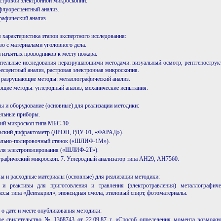
астровой электронной микроскопии.
флуоресцентный анализ.
рафический анализ.
я характеристика этапов экспертного исследования:
во с материалами уголовного дела.
а изъятых проводников к месту пожара.
ительные исследования неразрушающими методами: визуальный осмотр, рентгенострук
есцентный анализ, растровая электронная микроскопия.
о разрушающие методы: металлографический анализ.
ющие методы: углеродный анализ, механические испытания.
ы и оборудование (основные) для реализации методики:
ельные приборы.
кий микроскоп типа МБС-10.
овский дифрактометр (ДРОН, РДУ-01, «ФАРАД»).
ально-полировочный станок («ШЛИФ-1М»).
для электрополирования («ШЛИФ-2Т»).
графический микроскоп. 7. Углеродный анализатор типа АН29, АН7560.
вы и расходные материалы (основные) для реализации методики:
 и реактивы для приготовления и травления (электротравления) металлографич
ссы типа «Дентакрил», эпоксидная смола, этиловый спирт, фотоматериалы.
 о дате и месте опубликования методики:
ое свидетельство № 1368743 от 22.09.87 г. «Способ определения момента возможно