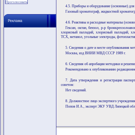
4.5. Приборы и оборудование (основные) для
Газовый хроматограф, жидкостной хроматог
Реклама
4.6. Реактивы и расходные материалы (основ
Гексан, октан, бензол, р-р бромкреозолоаво
хлорисный палладий, хлорисный палладий, хло
ТСХ, метанол, угольные электроды, фотопласти
5. Сведения о дате и месте опубликования ме
Москва, изд ВНИИ МВД СССР 1989 г.
6. Сведения об апробации методики и решени
Рекомендовано к опубликованию редакцион
7. Дата утверждения и регистрации паспо
советом:
Нет сведений.
8. Должностное лицо экспертного учреждения
Попов И.А., эксперт ЭКУ УВД Липецкой обл