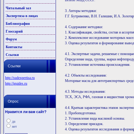
ВНИИ МВД СССР.
Читальный зал
3. Авторы методики:
Экспертиза в лицах
Г.Г. Бутрименко, В.Н. Галяшин, И.А. Золотар
Библиография
4. Содержание методики:
Глоссарий
1. Классификация, свойства, состав и ассорт
2. Комплексное исследование моторных масел
Форум
3. Оценка результатов и формирование вывод
Контакты
4.1. Экспертные задачи, решаемые с помощь
Ссылки
Определение вида, группы, марки нефтепроду
2. Установление источника происхождения.
Ссылки
4.2. Объекты исследования:
http://sudexpertisa.ru
Моторные масла для автотранспортных средс
http://iguides.ru
4.3. Методы исследования:
ТСХ, ЭСА, РФА, газовая и жидкостная хром
Опрос
4.4. Краткая характеристика этапов экспертн
Нравится ли вам сайт?
1. Пробоподготовка.
2. Установление вида масляной основы.
да
3. Определение присадок.
нет
4. Оценка результатов исследования и форми