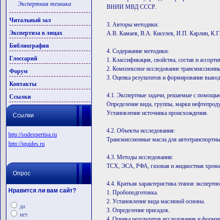
Экспертная техника
ВНИИ МВД СССР.
Читальный зал
3. Авторы методики:
Экспертиза в лицах
А.В. Камаев, В.А. Киселев, И.П. Карлин, К.Г
Библиография
4. Содержание методики:
Глоссарий
1. Классификация, свойства, состав и ассорт
2. Комплексное исследование трансмиссионны
Форум
3. Оценка результатов и формирование вывод
Контакты
4.1. Экспертные задачи, решаемые с помощь
Ссылки
Определение вида, группы, марки нефтепроду
Установление источника происхождения.
Ссылки
4.2. Объекты исследования:
http://sudexpertisa.ru
Трансмиссионные масла для автотранспортны
http://iguides.ru
4.3. Методы исследования:
ТСХ, ЭСА, РФА, газовая и жидкостная хром
Опрос
4.4. Краткая характеристика этапов экспертн
Нравится ли вам сайт?
1. Пробоподготовка.
2. Установление вида масляной основы.
да
3. Определение присадок.
нет
4. Оценка результатов исследования и форми