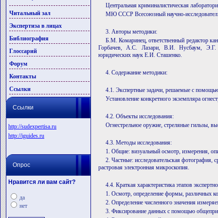
Центральная криминалистическая лаборатори
Читальный зал
МЮ СССР Всесоюзный научно-исследовательс
Экспертиза в лицах
3. Авторы методики:
Библиография
Б.М. Комаринец, ответственный редактор к
Горбачев, А.С. Лазари, В.И. Нусбаум, Э.Г.
Глоссарий
юридических наук Е.И. Сташенко.
Форум
4. Содержание методики:
Контакты
Ссылки
4.1. Экспертные задачи, решаемые с помощь
Установление конкретного экземпляра огнестр
Ссылки
4.2. Объекты исследования:
Огнестрельное оружие, стреляные гильзы, вы
http://sudexpertisa.ru
http://iguides.ru
4.3. Методы исследования:
1. Общие: визуальный осмотр, измерения, опи
2. Частные: исследовательская фотография, 
Опрос
растровая электронная микроскопия.
Нравится ли вам сайт?
4.4. Краткая характеристика этапов экспертн
1. Осмотр, определение формы, различных к
да
2. Определение численного значения измеряем
нет
3. Фиксирование данных с помощью общепри