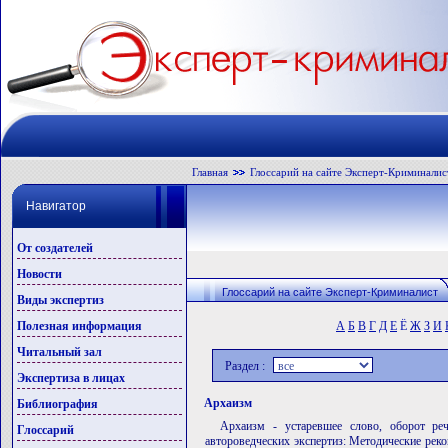
Главная
Глоссарий на сайте Эксперт-Криминалис
Навигатор
От создателей
Новости
Глоссарий на сайте Эксперт-Криминалист
Виды экспертиз
Полезная информация
А
Б
В
Г
Д
Е
Ё
Ж
З
И
Читальный зал
Раздел :
Экспертиза в лицах
Архаизм
Библиография
Архаизм - устаревшее слово, оборот ре
Глоссарий
автороведческих экспертиз: Методические реком