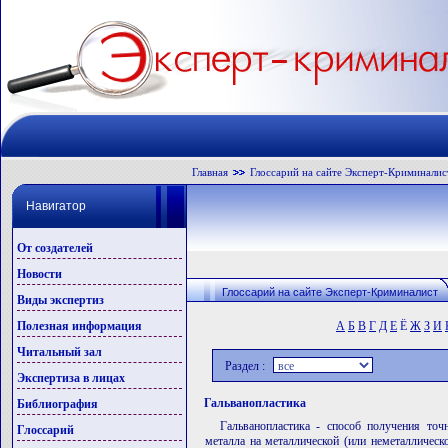
Главная
Глоссарий на сайте Эксперт-Криминалис
Навигатор
От создателей
Новости
Глоссарий на сайте Эксперт-Криминалист
Виды экспертиз
Полезная информация
А
Б
В
Г
Д
Е
Ё
Ж
З
И
Читальный зал
Раздел :
Экспертиза в лицах
Гальванопластика
Библиография
Гальванопластика - способ получения точ
Глоссарий
металла на металлической (или неметаллическ