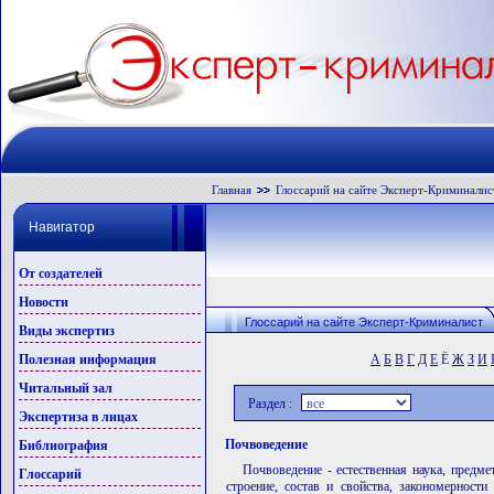
Главная
Глоссарий на сайте Эксперт-Криминалис
Навигатор
От создателей
Новости
Глоссарий на сайте Эксперт-Криминалист
Виды экспертиз
Полезная информация
А
Б
В
Г
Д
Е
Ё
Ж
З
И
Читальный зал
Раздел :
Экспертиза в лицах
Почвоведение
Библиография
Почвоведение - естественная наука, предме
Глоссарий
строение, состав и свойства, закономерност