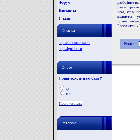
Форум
разбойные нап
рассмотрении 
Контакты
леса, сена, 
являются ус
Ссылки
принадлежнос
Россинской. -
Ссылки
http://sudexpertisa.ru
Раздел :
http://iguides.ru
Опрос
Нравится ли вам сайт?
да
нет
Реклама