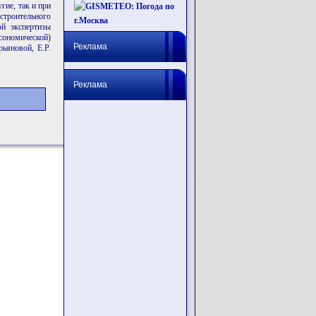
гие, так и при
 строительного
ой экспертизы
ономической)
Реклама
ьяновой, Е.Р.
Реклама