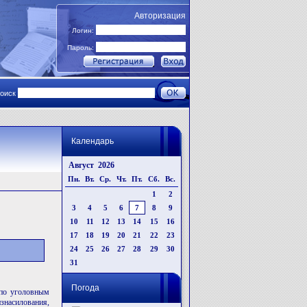
Авторизация
Логин:
Пароль:
поиск
Календарь
Август 2026
Пн.
Вт.
Ср.
Чт.
Пт.
Сб.
Вс.
1
2
3
4
5
6
7
8
9
10
11
12
13
14
15
16
17
18
19
20
21
22
23
24
25
26
27
28
29
30
31
Погода
 по уголовным
знасилования,