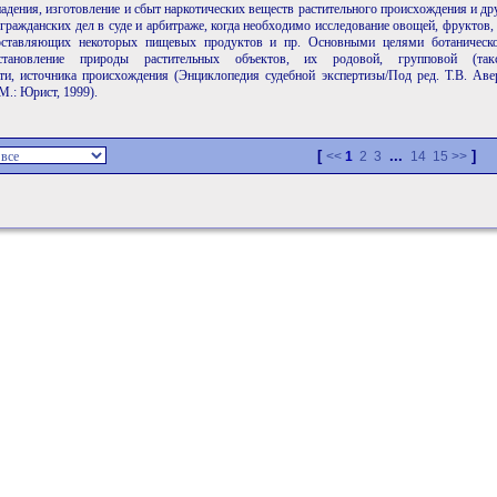
адения, изготовление и сбыт наркотических веществ растительного происхождения и дру
гражданских дел в суде и арбитраже, когда необходимо исследование овощей, фруктов,
составляющих некоторых пищевых продуктов и пр. Основными целями ботаническ
тановление природы растительных объектов, их родовой, групповой (такс
ти, источника происхождения (Энциклопедия судебной экспертизы/Под ред. Т.В. Авер
 М.: Юрист, 1999).
[
...
]
<<
1
2
3
14
15
>>