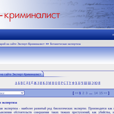
арий на сайте Эксперт-Криминалист
Ботаническая экспертиза
 на сайте Эксперт-Криминалист
А
Б
В
Г
Д
Е
Ё
Ж
З
И
К
Л
М
Н
О
П
Р
С
Т
У
Ф
Х
Ц
Ч
Ш
Щ
Э
Ю
Я
[
...
]
<<
1
2
3
14
15
>>
я экспертиза
ая экспертиза - наиболее развитый род биологических экспертиз. Производится как
яснении обстоятельств совершения таких тяжких преступлений, как убийства, и