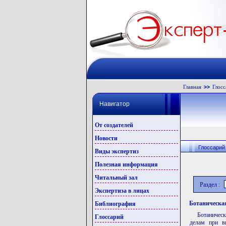
Главная
Глосс
Навигатор
От создателей
Новости
Глоссарий
Виды экспертиз
Полезная информация
Читальный зал
Раздел :
Экспертиза в лицах
Ботаническа
Библиография
Ботаническ
Глоссарий
делам при вы