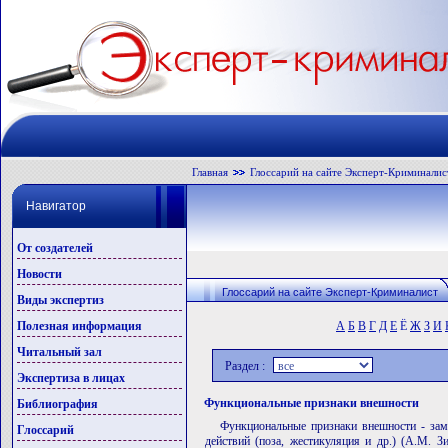
Главная
Глоссарий на сайте Эксперт-Криминалис
Навигатор
От создателей
Новости
Глоссарий на сайте Эксперт-Криминалист
Виды экспертиз
Полезная информация
А
Б
В
Г
Д
Е
Ё
Ж
З
И
Читальный зал
Раздел :
Экспертиза в лицах
Функциональные признаки внешности
Библиография
Функциональные признаки внешности - зам
Глоссарий
действий (поза, жестикуляция и др.) (А.М. 