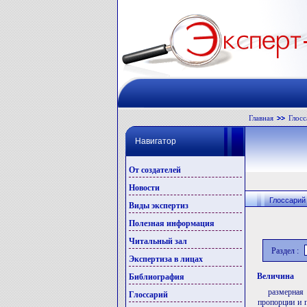
Главная
Глосс
Навигатор
От создателей
Новости
Глоссарий
Виды экспертиз
Полезная информация
Читальный зал
Раздел :
Экспертиза в лицах
Величина
Библиография
размерная
Глоссарий
пропорции и п