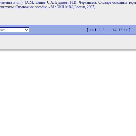
лемента и т.п.). (А.М. Зинин, С.А. Буданов, И.И. Черкашина. Словарь основных тер
спертизы: Справочное пособие. - М.: ЭКЦ МВД России, 2007)
[
...
]
<<
1
2
3
14
15
>>