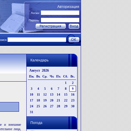
Авторизация
Логин:
Пароль:
поиск
Календарь
Август 2026
Пн.
Вт.
Ср.
Чт.
Пт.
Сб.
Вс.
1
2
3
4
5
6
7
8
9
10
11
12
13
14
15
16
17
18
19
20
21
22
23
24
25
26
27
28
29
30
31
Погода
ние и внешние
ительное лица,