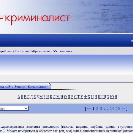
арий на сайте Эксперт-Криминалист
Величина
 на сайте Эксперт-Криминалист
А
Б
В
Г
Д
Е
Ё
Ж
З
И
К
Л
М
Н
О
П
Р
С
Т
У
Ф
Х
Ц
Ч
Ш
Щ
Э
Ю
Я
[
...
]
<<
1
2
3
14
15
>>
 характеристика элемента внешности (высота, ширина, глубина, длина, внутрен
р.). Может измеряться в абсолютных (см, мм) или в относительных величинах (относ