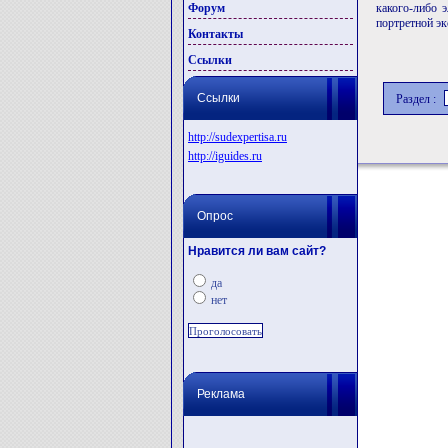
Форум
какого-либо э
портретной эк
Контакты
Ссылки
Ссылки
Раздел :
http://sudexpertisa.ru
http://iguides.ru
Опрос
Нравится ли вам сайт?
да
нет
Реклама