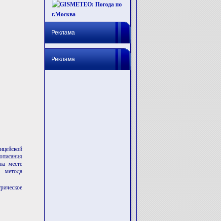
Реклама
Реклама
ицейской
описания
на месте
о метода
ическое