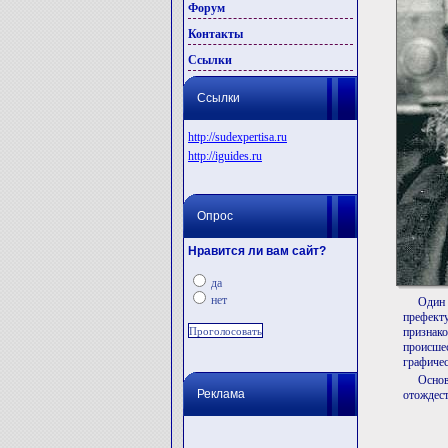
Форум
Контакты
Ссылки
Ссылки
http://sudexpertisa.ru
http://iguides.ru
Опрос
Нравится ли вам сайт?
да
нет
Один
префект
признак
происше
графичес
Осно
Реклама
отождест