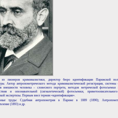
 из пионеров криминалистики, директор бюро идентификации Парижской пол
уры. Автор антропометрического метода криминалистической регистрации, системы 
ов внешности человека – словесного портрета, методов метрической фотосъемки 
ствия и опознавательной (сигналетической) фотосъемки, приметоописательног
кой экспертизы. Первым ввел термин «идентификация».
вные труды: Судебная антропометрия в Париже в 1889 (1890); Антропометр
вление (1893) и др.