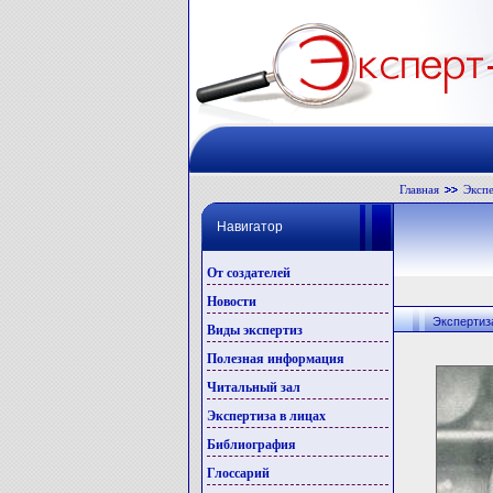
Главная
Экспе
Навигатор
От создателей
Новости
Экспертиз
Виды экспертиз
Полезная информация
Читальный зал
Экспертиза в лицах
Библиография
Глоссарий